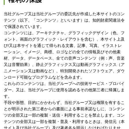
当社グループ又は当社グループの委託先が作成した本サイトのコン
テンツ（以下、「コンテンツ」といいます）は、知的財産関連法令
で保護されています。
コンテンツには、アーキテクチャ、グラフィックデザイン（色、フ
ォント、画面のグラフィック・レイアウトを含む）、本サイト上及
び/又は本サイトを通じて得られる文書、記事、写真、イラストレ
ーション、イメージ、商標、ロゴなどの全ての情報及びその他素
材、データ、データベース、全ての音声コンテンツ（例：声、音楽
又は音響効果）、静止グラフィックス又は動画グラフィックス（ア
ニメーション又は動画など）、特別開発されたソフトウェア、ダウ
ンロード可能なプログラムなどを含みます。
これらのコンテンツは、当社グループへの技術サービス・プロバイ
ダー、又は、当社グループに使用を認めるその他第三者に帰属しま
す。
手段や形態、目的にかかわらず、当社グループ又は権限を有するこ
とが明示された第三者からの書面による事前承諾なしに、コンテン
ツの全部又は一部の複製・送信・利用することを禁止します。コン
テンツの全部又は一部を複製・普及・利用するときは、発信元（本
サイト及び当社グループ）及び著者名を明示しなければなりませ